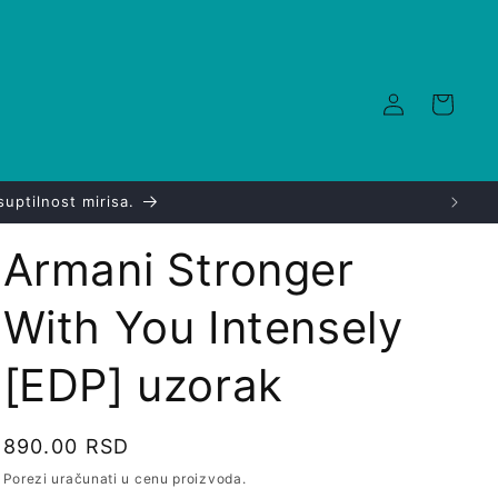
Log
Korpa
in
suptilnost mirisa.
Armani Stronger
With You Intensely
[EDP] uzorak
Regularna
890.00 RSD
cena
Porezi uračunati u cenu proizvoda.