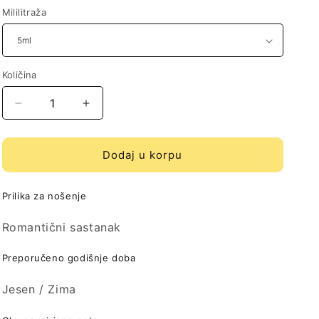
Mililitraža
Količina
Količina
Decrease
Increase
quantity
quantity
for
for
Armani
Armani
Dodaj u korpu
Stronger
Stronger
With
With
Prilika za nošenje
You
You
Intensely
Intensely
Romantični sastanak
[EDP]
[EDP]
uzorak
uzorak
Preporučeno godišnje doba
Jesen / Zima