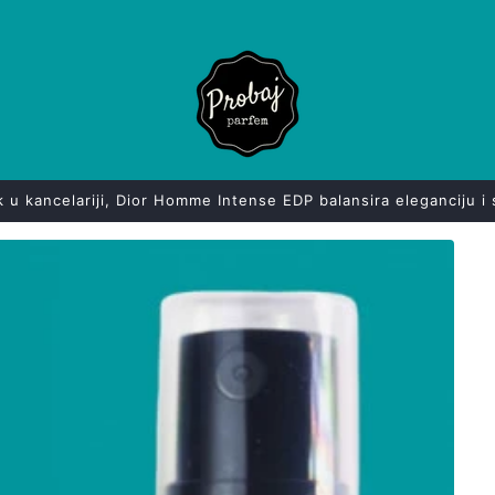
k u kancelariji, Dior Homme Intense EDP balansira eleganciju i 