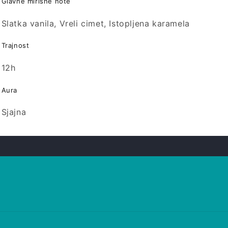
Glavne mirisne note
Slatka vanila, Vreli cimet, Istopljena karamela
Trajnost
12h
Aura
Sjajna