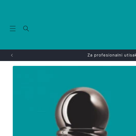
Skip to
content
Za profesionalni utisa
Skip to
product
information