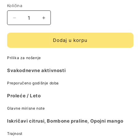
Količina
Količina
Decrease
Increase
quantity
quantity
for
for
French
French
Dodaj u korpu
Avenue
Avenue
Vulcan
Vulcan
Prilika za nošenje
Feu
Feu
[EDP]
[EDP]
Svakodnevne aktivnosti
uzorak
uzorak
Preporučeno godišnje doba
Proleće / Leto
Glavne mirisne note
Iskričavi citrusi, Bombone praline, Opojni mango
Trajnost