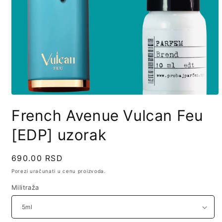
Open
media
French Avenue Vulcan Feu
1
in
modal
[EDP] uzorak
Regularna
690.00 RSD
cena
Porezi uračunati u cenu proizvoda.
Militraža