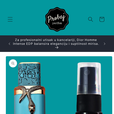
Skip to
content
Korpa
ce Dylan
Za profesionalni utisak u kancelariji, Dior Homme
Ako im
z svaki
Intense EDP balansira eleganciju i suptilnost mirisa.
Kha
Skip to
product
information