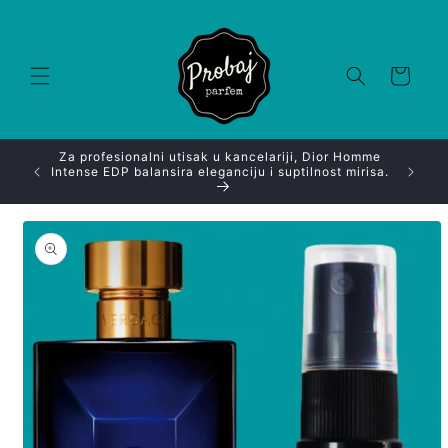
Skip to
content
Korpa
ce Dylan
Za profesionalni utisak u kancelariji, Dior Homme
Ako im
z svaki
Intense EDP balansira eleganciju i suptilnost mirisa.
Kha
Skip to
product
information