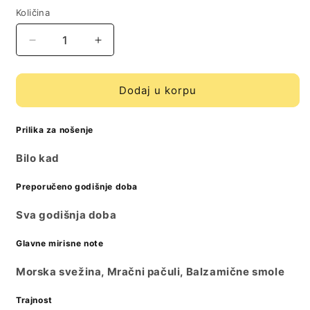
Količina
Količina
Decrease
Increase
quantity
quantity
for
for
Versace
Versace
Dodaj u korpu
Dylan
Dylan
Blue
Blue
Prilika za nošenje
[EDT]
[EDT]
uzorak
uzorak
Bilo kad
Preporučeno godišnje doba
Sva godišnja doba
Glavne mirisne note
Morska svežina, Mračni pačuli, Balzamične smole
Trajnost