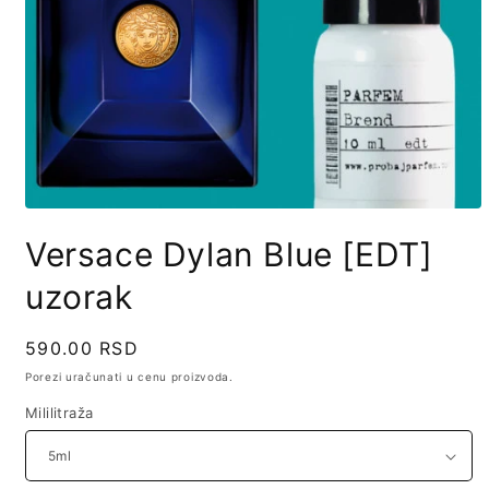
Open
media
Versace Dylan Blue [EDT]
1
in
modal
uzorak
Regularna
590.00 RSD
cena
Porezi uračunati u cenu proizvoda.
Mililitraža